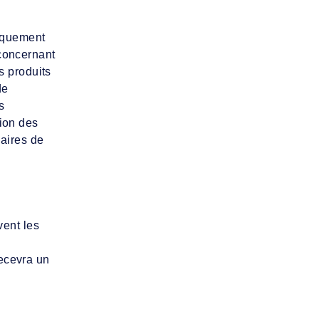
diquement
 concernant
s produits
de
s
tion des
aires de
ent les
recevra un