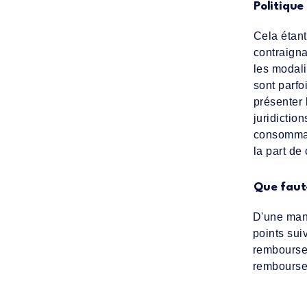
Politique
Cela étant
contraigna
les modali
sont parfo
présenter 
juridictio
consommate
la part de 
Que faut-
D'une man
points sui
remboursem
remboursem