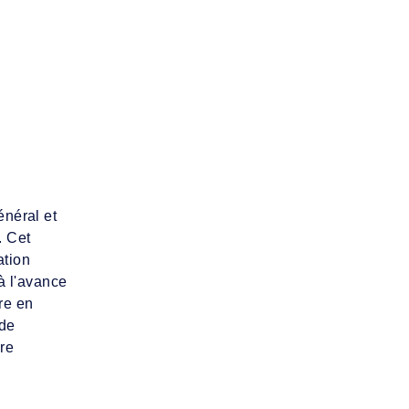
énéral et
. Cet
ation
à l'avance
re en
 de
re