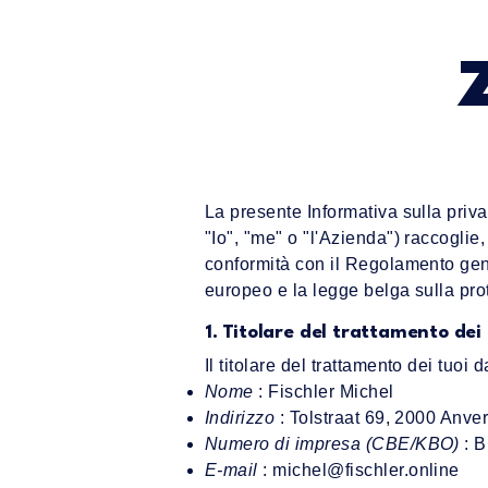
La presente Informativa sulla priv
"Io", "me" o "l'Azienda") raccoglie, 
conformità con il Regolamento gen
europeo e la legge belga sulla prot
1. Titolare del trattamento dei
Il titolare del trattamento dei tuoi da
Nome
: Fischler Michel
Indirizzo
: Tolstraat 69, 2000 Anve
Numero di impresa (CBE/KBO)
: 
E-mail
:
michel@fischler.online