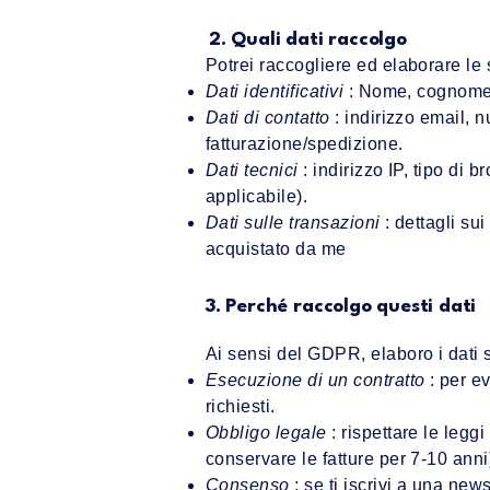
2. Quali dati raccolgo
Potrei raccogliere ed elaborare le 
Dati identificativi
: Nome, cognome
Dati di contatto
: indirizzo email, n
fatturazione/spedizione.
Dati tecnici
: indirizzo IP, tipo di b
applicabile).
Dati sulle transazioni
: dettagli su
acquistato da me
3. Perché raccolgo questi dati
Ai sensi del GDPR, elaboro i dati 
Esecuzione di un contratto
: per ev
richiesti.
Obbligo legale
: rispettare le legg
conservare le fatture per 7-10 anni
Consenso
: se ti iscrivi a una new