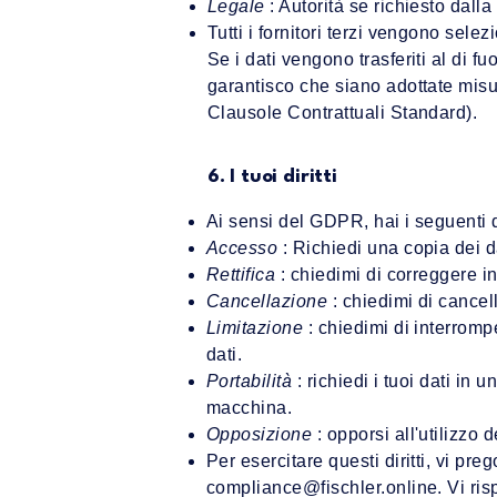
Legale
: Autorità se richiesto dalla
Tutti i fornitori terzi vengono sele
Se i dati vengono trasferiti al di 
garantisco che siano adottate mis
Clausole Contrattuali Standard).
6. I tuoi diritti
Ai sensi del GDPR, hai i seguenti di
Accesso
: Richiedi una copia dei d
Rettifica
: chiedimi di correggere i
Cancellazione
: chiedimi di cancell
Limitazione
: chiedimi di interrom
dati.
Portabilità
: richiedi i tuoi dati in 
macchina.
Opposizione
: opporsi all'utilizzo d
Per esercitare questi diritti, vi preg
compliance@fischler.online
. Vi ri